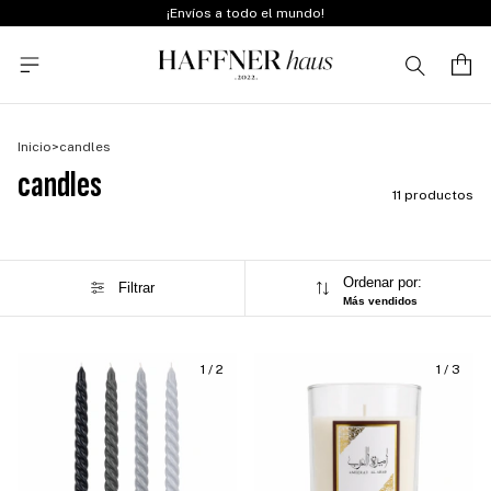
¡Envíos a todo el mundo!
Inicio
>
candles
candles
11 productos
Ordenar por:
Filtrar
Más vendidos
1
/
2
1
/
3