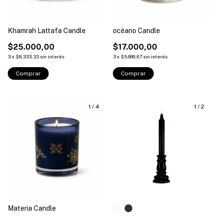
Khamrah Lattafa Candle
océano Candle
$25.000,00
$17.000,00
3
x
$8.333,33
sin interés
3
x
$5.666,67
sin interés
Comprar
Comprar
1
/
4
1
/
2
Materia Candle