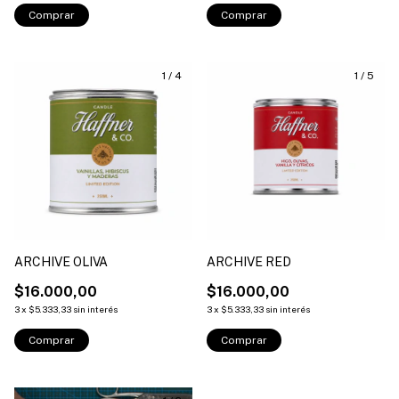
Comprar
Comprar
1
/
4
1
/
5
ARCHIVE OLIVA
ARCHIVE RED
$16.000,00
$16.000,00
3
x
$5.333,33
sin interés
3
x
$5.333,33
sin interés
Comprar
Comprar