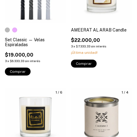
AMEERAT AL ARAB Candle
Set Classic — Velas
$22.000,00
Espiraladas
3
x
$7.333,33
sin interés
¡Última unidad!
$19.000,00
3
x
$6.333,33
sin interés
Comprar
1
/
6
1
/
4