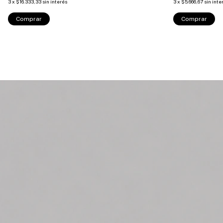
3
x
$16.333,33
sin interés
3
x
$5.666,67
sin inte
Comprar
Comprar