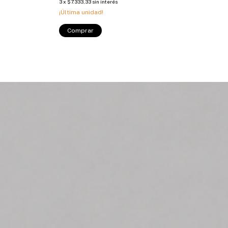
3
x
$7.333,33
sin interés
¡Última unidad!