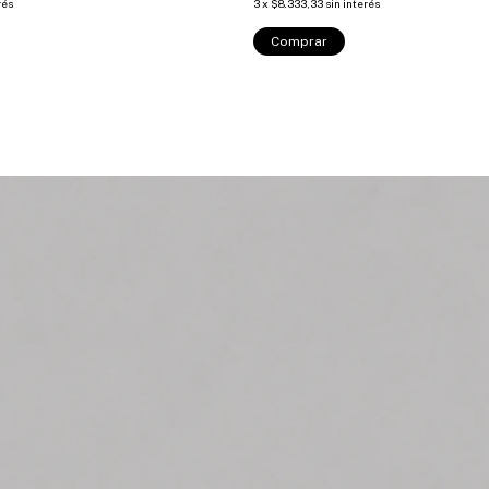
rés
3
x
$8.333,33
sin interés
Comprar